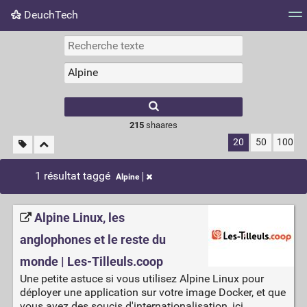
DeuchTech
Nuage de tags
Mur d'images
Quotidien
Flux RS
215
shaares
20
50
100
1 résultat taggé
Alpine
Alpine Linux, les
anglophones et le reste du
monde | Les-Tilleuls.coop
Une petite astuce si vous utilisez Alpine Linux pour
déployer une application sur votre image Docker, et que
vous avez des soucis d'internationalisation, ici