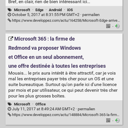
Bref, en clair, rien de bien intéressant ici…
Microsoft
·
Edge
·
Android
·
iOS
October 5, 2017 at 8:31:55 PM GMT+2 ·
permalien
https://www.developpez.com/actu/164258/Microsoft-Edge-arrive-enfin-sur-iOS-et-Android-en-preversion-mais-pour-le-moment-aux-Etats-Unis-uniquement/
·
Microsoft 365 : la firme de
Redmond va proposer Windows
et Office en un seul abonnement,
une offre destinée à toutes les entreprises
Mouais... le prix aura intérêt à être attractif, car je vois
mal les entreprises payer très cher pour un OS et une
suite bureautique. Surtout qu'on parle ici d'une licence
par mois et par utilisateur, ce qui peut devenir très cher
pour les plus grosses boîtes.
Microsoft
·
Office
July 11, 2017 at 8:49:24 AM GMT+2 ·
permalien
https://www.developpez.com/actu/148884/Microsoft-365-la-firme-de-Redmond-va-proposer-Windows-et-Office-en-un-seul-abonnement-une-offre-destinee-a-toutes-les-entreprises/
·