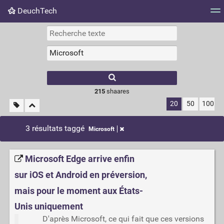
DeuchTech
Nuage de tags
Mur d'images
Quotidien
Flux RS
215
shaares
20
50
100
3 résultats taggé
Microsoft
Microsoft Edge arrive enfin
sur iOS et Android en préversion,
mais pour le moment aux États-
Unis uniquement
D'après Microsoft, ce qui fait que ces versions