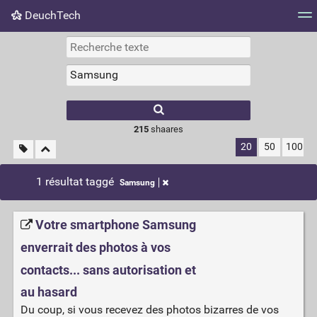
DeuchTech
Nuage de tags
Mur d'images
Quotidien
Flux RS
215
shaares
20
50
100
1 résultat taggé
Samsung
Votre smartphone Samsung
enverrait des photos à vos
contacts... sans autorisation et
au hasard
Du coup, si vous recevez des photos bizarres de vos