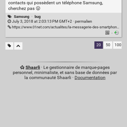
contacts qui possèdent un téléphone Samsung,
cherchez pas 😛
Samsung
·
bug
July 3, 2018 at 2:03:13 PM GMT+2 ·
permalien
https://www.01net.com/actualites/la-messagerie-des-smartphones-samsung-enverrait-des-photos-au-hasard-1482436.html
·
20
50
100
Shaarli
· Le gestionnaire de marque-pages
personnel, minimaliste, et sans base de données par
la communauté Shaarli ·
Documentation