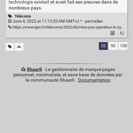
technologie existait
et avait fait ses preuves dans de
nombreux pays.
Télécoms
June 4, 2022 at 11:13:20 AM GMT+2 * ·
permalien
https://www.igen.fr/telecoms/2022/06/mise-jour-operateur-le-systeme-fr-alert-sactive-sur-les-telephones-130373
·
20
50
100
Shaarli
· Le gestionnaire de marque-pages
personnel, minimaliste, et sans base de données par
la communauté Shaarli ·
Documentation