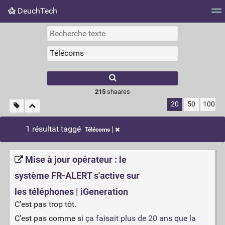
DeuchTech
Nuage de tags
Mur d'images
Quotidien
Flux RS
215
shaares
20
50
100
1 résultat taggé
Télécoms
Mise à jour opérateur : le
système FR-ALERT s'active sur
les téléphones | iGeneration
C’est pas trop tôt.
C’est pas comme si
ça faisait plus de 20 ans que la