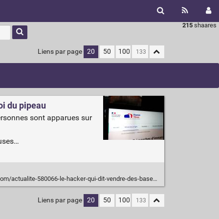
215
shaares
Liens par page
20
50
100
oi du pipeau
personnes sont apparues sur
euses…
e-hacker-qui-dit-vendre-des-bases-de-donnees-geantes-de-l-ants-et-de-france-travail-est-le-roi-du-pipeau.html
Liens par page
20
50
100