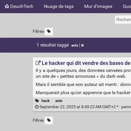
DeuchTech
Nuage de tags
Mur d'images
Quo
Filtres
1 résultat taggé
ants
Le hacker qui dit vendre des bases de
Il y a quelques jours, des données censées pr
un site de « petites annonces » du dark web.
Mais il semble que son auteur ait menti : donn
Manquerait plus qu’on apprenne que le hacker e
hack
·
ants
September 22, 2025 at 8:49:22 AM GMT+2 * ·
perm
Filtres