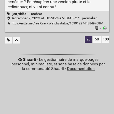
remédier ? En récupérer une version pirate et la
redistribuer, ni vu ni connu !
jeu_vidéo
·
archive
September 7, 2023 at 10:29:24 AM GMT+2 * ·
permalien
https://nitter.net/realCrackWatch/status/1699122744384970861
·
20
50
100
Shaarli
· Le gestionnaire de marque-pages
personnel, minimaliste, et sans base de données par
la communauté Shaarli ·
Documentation