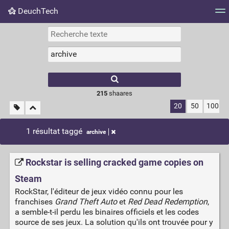
DeuchTech
Nuage de tags
Mur d'images
Quotidien
Flux RS
215
shaares
20
50
100
1 résultat taggé
archive
Rockstar is selling cracked game copies on
Steam
RockStar, l'éditeur de jeux vidéo connu pour les
franchises
Grand Theft Auto
et
Red Dead Redemption
,
a semble-t-il perdu les binaires officiels et les codes
source de ses jeux. La solution qu'ils ont trouvée pour y