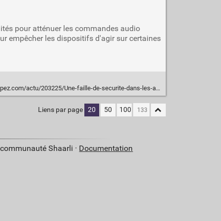
alités pour atténuer les commandes audio
r empêcher les dispositifs d'agir sur certaines
le-de-securite-dans-les-assistants-vocaux-populaires-permet-de-mener-des-attaques-par-l-envoi-d-instructions-audio-secretes/
Liens par page
20
50
100
a communauté Shaarli ·
Documentation