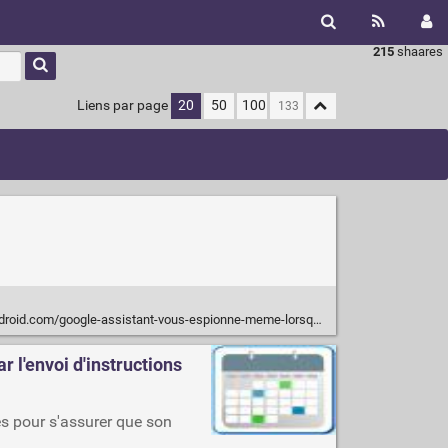
215
shaares
Liens par page
20
50
100
oogle-assistant-vous-espionne-meme-lorsquil-nest-pas-active-cest-confirme.html
 l'envoi d'instructions
es pour s'assurer que son