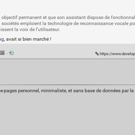
un objectif permanent et que son assistant dispose de fonctionn
 sociétés emploient la technologie de reconnaissance vocale pou
ent la voix de l'utilisateur.
ng
, avait si bien marché !
·
https://www.developpez.com/actu/203225/Une-fail
ue-pages personnel, minimaliste, et sans base de données par l