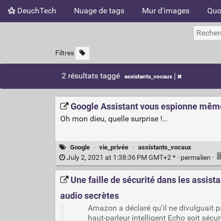
DeuchTech
Nuage de tags
Mur d'images
Quo
Filtres
2 résultats taggé
assistants_vocaux
Google Assistant vous espionne même l
Oh mon dieu, quelle surprise !…
Google
·
vie_privée
·
assistants_vocaux
July 2, 2021 at 1:38:36 PM GMT+2 * ·
permalien
·
Une faille de sécurité dans les assist
audio secrètes
Amazon a déclaré qu'il ne divulguait p
haut-parleur intelligent Echo soit sécur