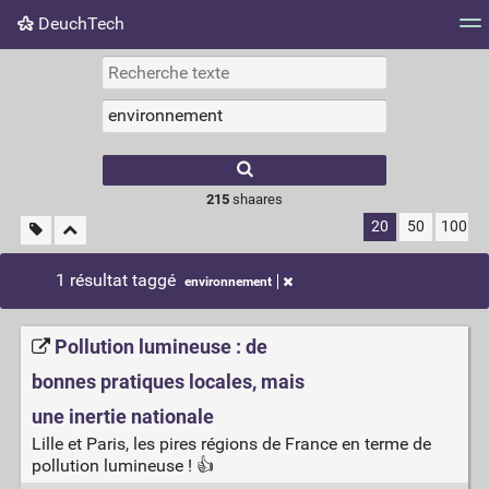
DeuchTech
Nuage de tags
Mur d'images
Quotidien
Flux RS
215
shaares
20
50
100
1 résultat taggé
environnement
Pollution lumineuse : de
bonnes pratiques locales, mais
une inertie nationale
Lille et Paris, les pires régions de France en terme de
pollution lumineuse ! 👍