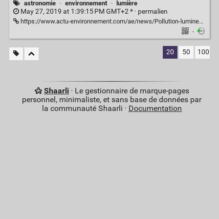
astronomie
·
environnement
·
lumière
May 27, 2019 at 1:39:15 PM GMT+2 * ·
permalien
https://www.actu-environnement.com/ae/news/Pollution-lumineuse-bonnes-pratiques-locales-inertie-nationale-33496.php4
·
20
50
100
Shaarli
· Le gestionnaire de marque-pages
personnel, minimaliste, et sans base de données par
la communauté Shaarli ·
Documentation