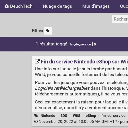
DeuchTech
Nuage de tags
Mur d'images
Quo
Filtres
1 résultat taggé
fin_de_service
Fin du service Nintendo eShop sur Wi
Une info sur laquelle je suis tombé par hasard
Wii U, je vous conseille fortement de les télécha
Pour voir les jeux que vous pouvez re-téléchar
Logiciels retéléchargeables
dans l'historique. 
téléchargements automatiques), il ne vous res
Ceci est exactement la raison pour laquelle il
dématérialisé, donc il n'y a vraiment aucune ra
Nintendo
·
3DS
·
WiiU
·
eShop
·
fin_de_service
November 20, 2022 at 10:05:06 AM GMT+1 * ·
per