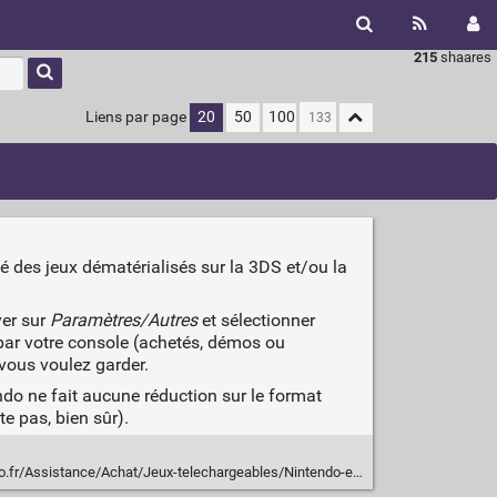
215
shaares
Liens par page
20
50
100
é des jeux dématérialisés sur la 3DS et/ou la
yer sur
Paramètres/Autres
et sélectionner
r par votre console (achetés, démos ou
vous voulez garder.
ndo ne fait aucune réduction sur le format
e pas, bien sûr).
echargeables/Nintendo-eShop/Notification-fin-du-service-Nintendo-eShop-sur-Wii-U-et-Nintendo-3DS-Mise-a-jour-d-aout-2022-2174073.html