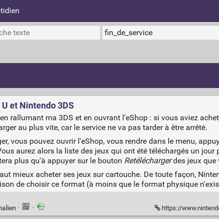
tidien
i U et Nintendo 3DS
 en rallumant ma 3DS et en ouvrant l'eShop : si vous aviez achet
rger au plus vite, car le service ne va pas tarder à être arrêté.
ger, vous pouvez ouvrir l'eShop, vous rendre dans le menu, appu
Vous aurez alors la liste des jeux qui ont été téléchargés un jou
tera plus qu'à appuyer sur le bouton
Retélécharger
des jeux que 
 vaut mieux acheter ses jeux sur cartouche. De toute façon, Ninte
ison de choisir ce format (à moins que le format physique n'exist
malien
·
·
https://www.nintendo.fr/Assistance/Achat/Jeux-tel