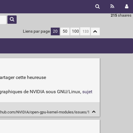
215
shaares
Liens par page
20
50
100
artager cette heureuse
tes graphiques de NVIDIA sous GNU/Linux,
sujet
ithub.com/NVIDIA/open-gpu-kernel-modules/issues/1