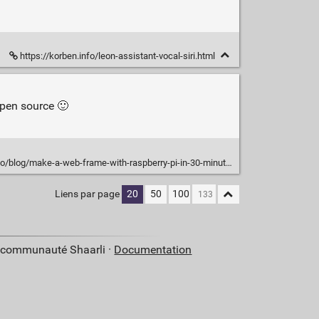
https://korben.info/leon-assistant-vocal-siri.html
 open source 🙂
o/blog/make-a-web-frame-with-raspberry-pi-in-30-minutes/
Liens par page
20
50
100
a communauté Shaarli ·
Documentation