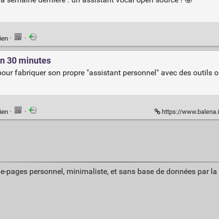
ien
·
·
in 30 minutes
, pour fabriquer son propre "assistant personnel" avec des outils
ien
·
·
https://www.balena.i
ue-pages personnel, minimaliste, et sans base de données par l