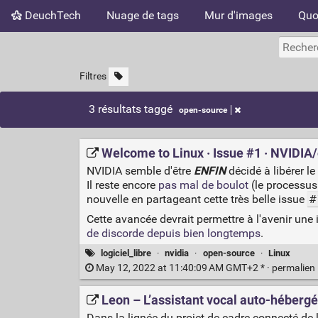
DeuchTech
Nuage de tags
Mur d'images
Quo
Filtres
3 résultats taggé
open-source
Welcome to Linux · Issue #1 · NVIDI
NVIDIA semble d'être
ENFIN
décidé à libérer le
Il reste encore
pas mal de boulot
(le processus
nouvelle en partageant cette très belle issue
#
Cette avancée devrait permettre à l'avenir une
de discorde depuis bien longtemps
.
logiciel_libre
·
nvidia
·
open-source
·
Linux
May 12, 2022 at 11:40:09 AM GMT+2 * ·
permalien
Leon – L’assistant vocal auto-héberg
Dans la lignée du projet de cadre connecté de 