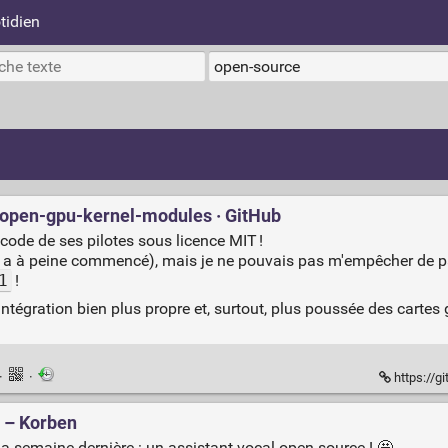
tidien
A/open-gpu-kernel-modules · GitHub
 code de ses pilotes sous licence MIT !
 a à peine commencé), mais je ne pouvais pas m'empêcher de p
1
!
 intégration bien plus propre et, surtout, plus poussée des car
·
·
https://g
é – Korben
la semaine dernière : un assistant vocal open source ! 🤩