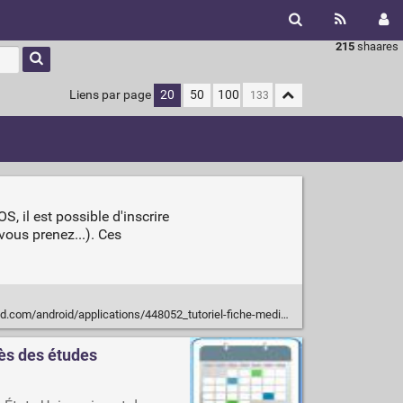
215
shaares
Liens par page
20
50
100
, il est possible d'inscrire
ous prenez...). Ces
android/applications/448052_tutoriel-fiche-medicale-ice-ecu-android-ios
rès des études