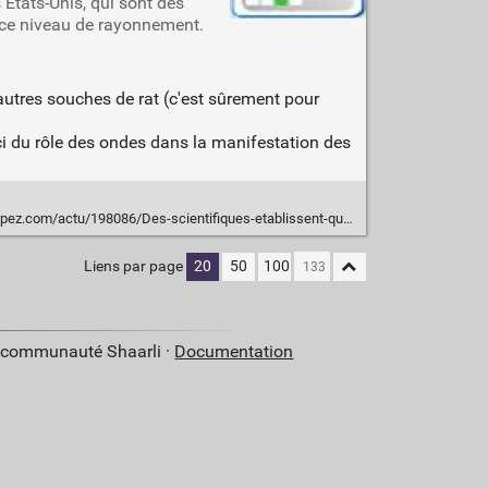
 États-Unis, qui sont des
à ce niveau de rayonnement.
autres souches de rat (c'est sûrement pour
 ici du rôle des ondes dans la manifestation des
ifiques-etablissent-que-les-ondes-d-un-telephone-cellulaire-sont-cancerigenes-d-apres-des-etudes-concluantes-menees-sur-des-rats/
Liens par page
20
50
100
a communauté Shaarli ·
Documentation