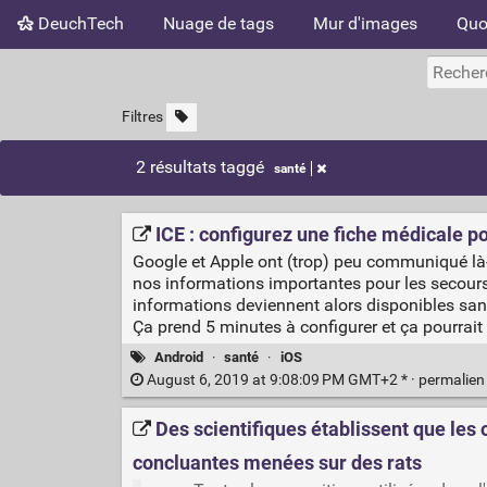
DeuchTech
Nuage de tags
Mur d'images
Quo
Filtres
2 résultats taggé
santé
ICE : configurez une fiche médicale p
Google et Apple ont (trop) peu communiqué là-de
nos informations importantes pour les secours
informations deviennent alors disponibles sans
Ça prend 5 minutes à configurer et ça pourrait 
Android
·
santé
·
iOS
August 6, 2019 at 9:08:09 PM GMT+2 * ·
permalie
Des scientifiques établissent que les
concluantes menées sur des rats