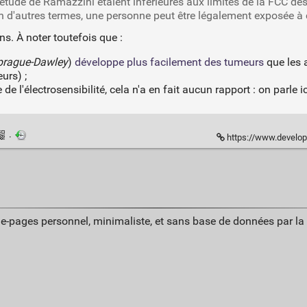
'étude de Ramazzini étaient inférieures aux limites de la FCC des
En d'autres termes, une personne peut être légalement exposée 
ns. À noter toutefois que :
prague-Dawley
)
développe plus facilement des tumeurs
que les 
eurs) ;
e l'électrosensibilité, cela n'a en fait aucun rapport : on parle
·
https://www.developpez.com/actu/198086/Des-scient
ue-pages personnel, minimaliste, et sans base de données par l