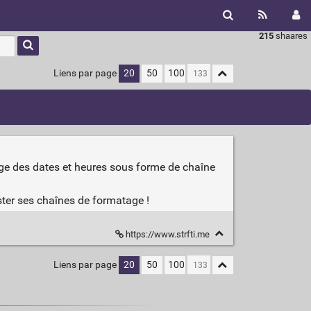
215
shaares
Liens par page
20
50
100
tage des dates et heures sous forme de chaîne
ester ses chaînes de formatage !
https://www.strfti.me
Liens par page
20
50
100