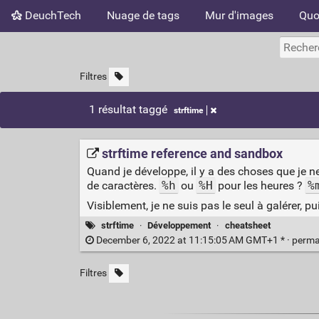
DeuchTech
Nuage de tags
Mur d'images
Quo
Filtres
1 résultat taggé
strftime
strftime reference and sandbox
Quand je développe, il y a des choses que je n
de caractères.
%h
ou
%H
pour les heures ?
%
Visiblement, je ne suis pas le seul à galérer, p
strftime
·
Développement
·
cheatsheet
December 6, 2022 at 11:15:05 AM GMT+1 * ·
perma
Filtres