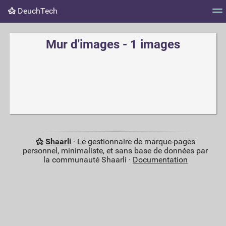
DeuchTech
Nuage de tags
Mur d'images
Quotidien
Flux RS
Mur d'images - 1 images
Shaarli
· Le gestionnaire de marque-pages
personnel, minimaliste, et sans base de données par
la communauté Shaarli ·
Documentation