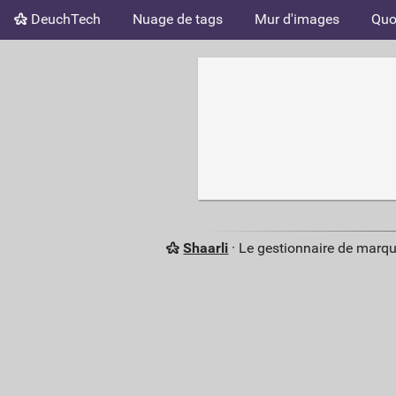
DeuchTech
Nuage de tags
Mur d'images
Quo
Shaarli
· Le gestionnaire de marq