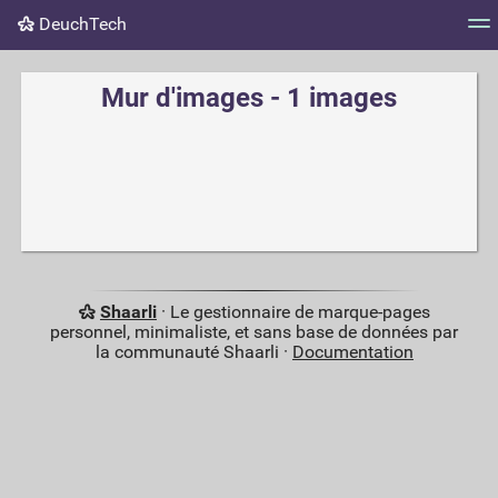
DeuchTech
Nuage de tags
Mur d'images
Quotidien
Flux RS
Mur d'images - 1 images
Shaarli
· Le gestionnaire de marque-pages
personnel, minimaliste, et sans base de données par
la communauté Shaarli ·
Documentation