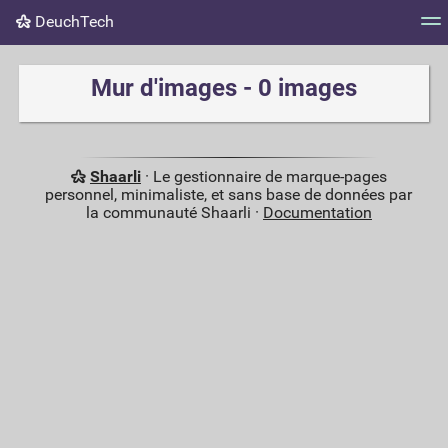
DeuchTech
Nuage de tags
Mur d'images
Quotidien
Flux RS
Mur d'images - 0 images
Shaarli
· Le gestionnaire de marque-pages
personnel, minimaliste, et sans base de données par
la communauté Shaarli ·
Documentation