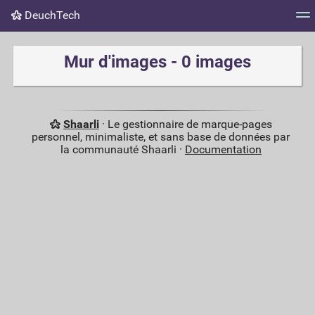
DeuchTech
Nuage de tags
Mur d'images
Quotidien
Flux RS
Mur d'images - 0 images
Shaarli
· Le gestionnaire de marque-pages
personnel, minimaliste, et sans base de données par
la communauté Shaarli ·
Documentation