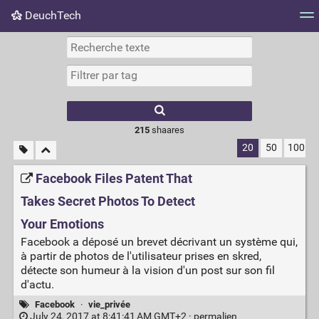
DeuchTech
Nuage de tags
Mur d'images
Quotidien
Flux RS
215
shaares
20
50
100
Facebook Files Patent That
Takes Secret Photos To Detect
Your Emotions
Facebook a déposé un brevet décrivant un système qui,
à partir de photos de l'utilisateur prises en skred,
détecte son humeur à la vision d'un post sur son fil
d'actu.
Facebook
·
vie_privée
July 24, 2017 at 8:41:41 AM GMT+2 ·
permalien