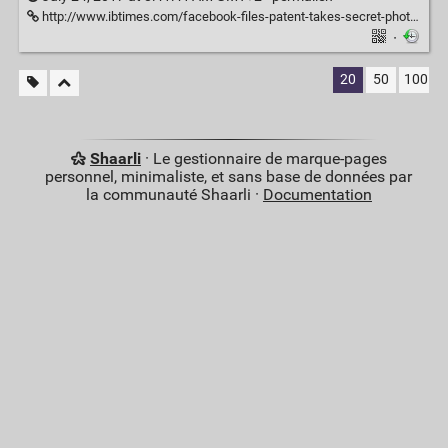
http://www.ibtimes.com/facebook-files-patent-takes-secret-photos-detect-your-emotions-2549802
·
20
50
100
Shaarli
· Le gestionnaire de marque-pages
personnel, minimaliste, et sans base de données par
la communauté Shaarli ·
Documentation