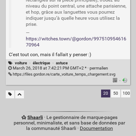
niveau du point central, une attache parisienne,
et hop, grâce aux languettes vous pourrez
indiquer jusqu’à quelle heure vous utilisez la
prise.
—
https://witches.town/@gordon/997510954616
70964
C'est tout con, mais il fallait y penser :)
voiture
·
électrique
·
astuce
March 26, 2018 at 7:42:21 PM GMT+2 * ·
permalien
https://files.gordon.re/carte_voiture_temps_chargement.svg
·
20
50
100
Shaarli
· Le gestionnaire de marque-pages
personnel, minimaliste, et sans base de données par
la communauté Shaarli ·
Documentation