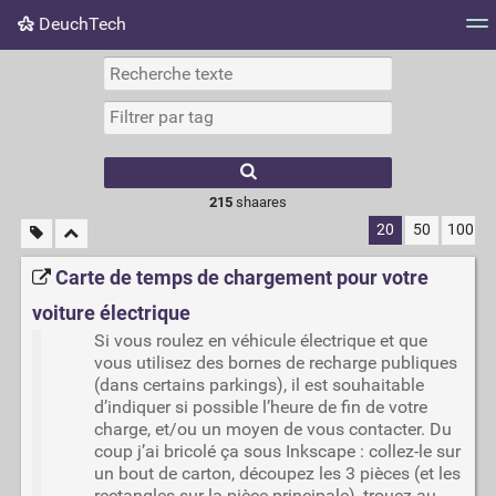
DeuchTech
Nuage de tags
Mur d'images
Quotidien
Flux RS
215
shaares
20
50
100
Carte de temps de chargement pour votre
voiture électrique
Si vous roulez en véhicule électrique et que
vous utilisez des bornes de recharge publiques
(dans certains parkings), il est souhaitable
d’indiquer si possible l’heure de fin de votre
charge, et/ou un moyen de vous contacter. Du
coup j’ai bricolé ça sous Inkscape : collez-le sur
un bout de carton, découpez les 3 pièces (et les
rectangles sur la pièce principale), trouez au