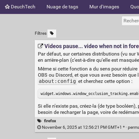
DeuchTech
Nuage de tags
Mur d'images
Quo
Filtres
Videos pause... video when not in for
Par défaut, sur certaines distributions (vu sur
en arrière-plan (c'est-à-dire qu'elle est masqu
Même si cette fonction a du sens pour réduire 
OBS ou Discord, et que vous avez besoin que la
about:config
et cherchez cette option :
widget.windows.window_occlusion_tracking.enab
Si elle n'existe pas, créez-la (de type booléen)
besoin de recharger la page, voire de redémarre
firefox
November 6, 2025 at 12:56:21 PM GMT+1 * ·
perma