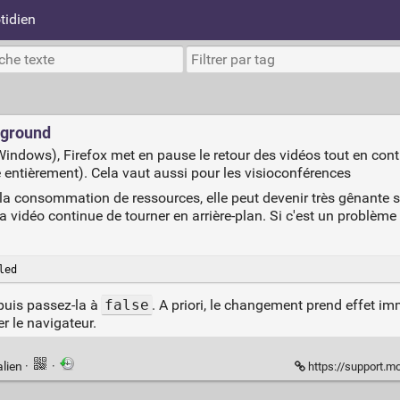
tidien
eground
 Windows), Firefox met en pause le retour des vidéos tout en conti
ée entièrement). Cela vaut aussi pour les visioconférences
la consommation de ressources, elle peut devenir très gênante s
 vidéo continue de tourner en arrière-plan. Si c'est un problèm
led
, puis passez-la à
false
. A priori, le changement prend effet i
r le navigateur.
lien
·
·
https://support.m