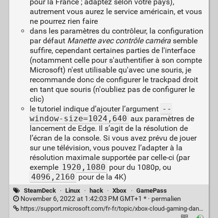
pour la France ; adaptez selon votre pays),
autrement vous aurez le service américain, et vous
ne pourrez rien faire
dans les paramètres du contrôleur, la configuration
par défaut
Manette avec contrôle caméra
semble
suffire, cependant certaines parties de l'interface
(notamment celle pour s'authentifier à son compte
Microsoft) n'est utilisable qu'avec une souris, je
recommande donc de configurer le trackpad droit
en tant que souris (n'oubliez pas de configurer le
clic)
le tutoriel indique d’ajouter l’argument
--
window-size=1024,640
aux paramètres de
lancement de Edge. Il s’agit de la résolution de
l’écran de la console. Si vous avez prévu de jouer
sur une télévision, vous pouvez l’adapter à la
résolution maximale supportée par celle-ci (par
exemple
1920,1080
pour du 1080p, ou
4096,2160
pour de la 4K)
SteamDeck
·
Linux
·
hack
·
Xbox
·
GamePass
November 6, 2022 at 1:42:03 PM GMT+1 * ·
permalien
https://support.microsoft.com/fr-fr/topic/xbox-cloud-gaming-dans-microsoft-edge-avec-steam-deck-43dd011b-0ce8-4810-8302-965be6d53296