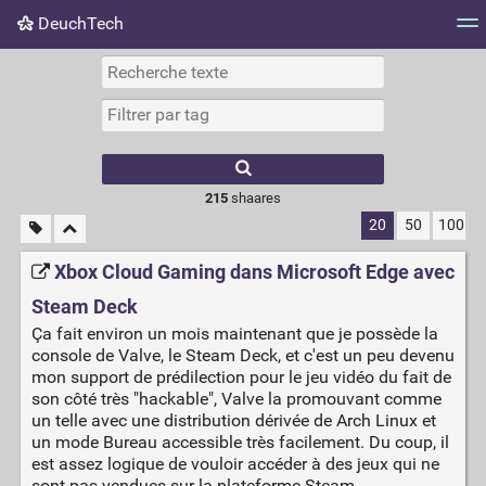
DeuchTech
Nuage de tags
Mur d'images
Quotidien
Flux RS
215
shaares
20
50
100
Xbox Cloud Gaming dans Microsoft Edge avec
Steam Deck
Ça fait environ un mois maintenant que je possède la
console de Valve, le Steam Deck, et c'est un peu devenu
mon support de prédilection pour le jeu vidéo du fait de
son côté très "hackable", Valve la promouvant comme
un telle avec une distribution dérivée de Arch Linux et
un mode Bureau accessible très facilement. Du coup, il
est assez logique de vouloir accéder à des jeux qui ne
sont pas vendues sur la plateforme Steam.